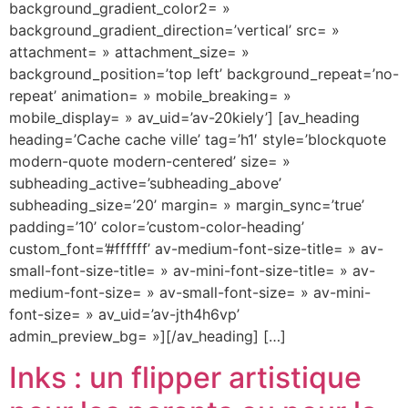
background_gradient_color2= »
background_gradient_direction=’vertical’ src= »
attachment= » attachment_size= »
background_position=’top left’ background_repeat=’no-
repeat’ animation= » mobile_breaking= »
mobile_display= » av_uid=’av-20kiely’] [av_heading
heading=’Cache cache ville’ tag=’h1′ style=’blockquote
modern-quote modern-centered’ size= »
subheading_active=’subheading_above’
subheading_size=’20’ margin= » margin_sync=’true’
padding=’10’ color=’custom-color-heading’
custom_font=’#ffffff’ av-medium-font-size-title= » av-
small-font-size-title= » av-mini-font-size-title= » av-
medium-font-size= » av-small-font-size= » av-mini-
font-size= » av_uid=’av-jth4h6vp’
admin_preview_bg= »][/av_heading] […]
Inks : un flipper artistique