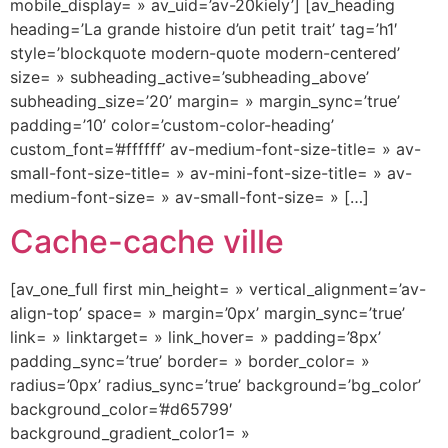
mobile_display= » av_uid=’av-20kiely’] [av_heading
heading=’La grande histoire d’un petit trait’ tag=’h1′
style=’blockquote modern-quote modern-centered’
size= » subheading_active=’subheading_above’
subheading_size=’20’ margin= » margin_sync=’true’
padding=’10’ color=’custom-color-heading’
custom_font=’#ffffff’ av-medium-font-size-title= » av-
small-font-size-title= » av-mini-font-size-title= » av-
medium-font-size= » av-small-font-size= » […]
Cache-cache ville
[av_one_full first min_height= » vertical_alignment=’av-
align-top’ space= » margin=’0px’ margin_sync=’true’
link= » linktarget= » link_hover= » padding=’8px’
padding_sync=’true’ border= » border_color= »
radius=’0px’ radius_sync=’true’ background=’bg_color’
background_color=’#d65799′
background_gradient_color1= »