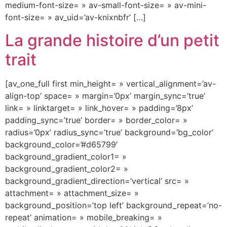
medium-font-size= » av-small-font-size= » av-mini-
font-size= » av_uid=’av-knixnbfr’ […]
La grande histoire d’un petit
trait
[av_one_full first min_height= » vertical_alignment=’av-
align-top’ space= » margin=’0px’ margin_sync=’true’
link= » linktarget= » link_hover= » padding=’8px’
padding_sync=’true’ border= » border_color= »
radius=’0px’ radius_sync=’true’ background=’bg_color’
background_color=’#d65799′
background_gradient_color1= »
background_gradient_color2= »
background_gradient_direction=’vertical’ src= »
attachment= » attachment_size= »
background_position=’top left’ background_repeat=’no-
repeat’ animation= » mobile_breaking= »