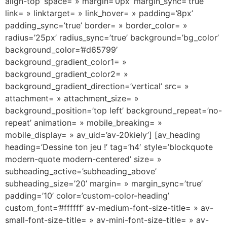
align-top’ space= » margin=’0px’ margin_sync=’true’
link= » linktarget= » link_hover= » padding=’8px’
padding_sync=’true’ border= » border_color= »
radius=’25px’ radius_sync=’true’ background=’bg_color’
background_color=’#d65799′
background_gradient_color1= »
background_gradient_color2= »
background_gradient_direction=’vertical’ src= »
attachment= » attachment_size= »
background_position=’top left’ background_repeat=’no-
repeat’ animation= » mobile_breaking= »
mobile_display= » av_uid=’av-20kiely’] [av_heading
heading=’Dessine ton jeu !’ tag=’h4′ style=’blockquote
modern-quote modern-centered’ size= »
subheading_active=’subheading_above’
subheading_size=’20’ margin= » margin_sync=’true’
padding=’10’ color=’custom-color-heading’
custom_font=’#ffffff’ av-medium-font-size-title= » av-
small-font-size-title= » av-mini-font-size-title= » av-