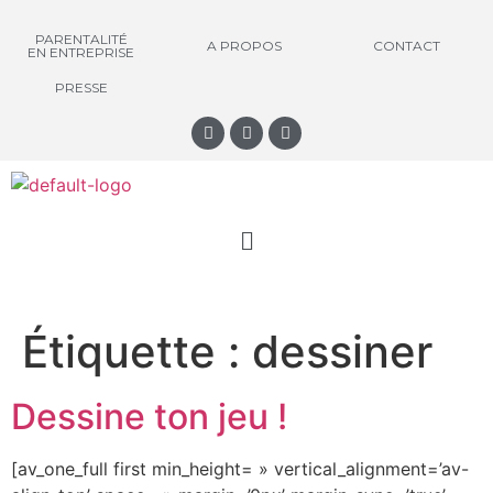
PARENTALITÉ
A PROPOS
CONTACT
EN ENTREPRISE
PRESSE
Étiquette :
dessiner
Dessine ton jeu !
[av_one_full first min_height= » vertical_alignment=’av-