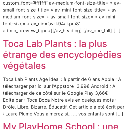
custom_font=’#ffffff’ av-medium-font-size-title= » av-
small-font-size-title= » av-mini-font-size-title= » av-
medium-font-size= » av-small-font-size= » av-mini-
font-size= » av_uid=’av-k94akpm8′
admin_preview_bg= »][/av_heading] [/av_one_full] […]
Toca Lab Plants : la plus
étrange des encyclopédies
végétales
Toca Lab Plants Age idéal : à partir de 6 ans Apple : A
télécharger par ici sur l’Appstore 3,99€ Android : A
télécharger de ce côté sur le Google Play 3,66€
Edité par : Toca Boca Notre avis en quelques mots :
Drôle. Libre. Bizarre. Éducatif. Cet article a été écrit par
: Laure Plume Vous aimerez si… … vos enfants sont […]
My PlayHome School : une