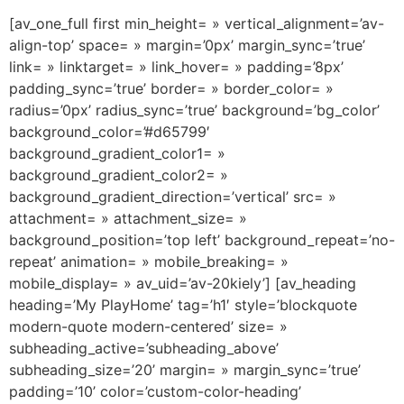
[av_one_full first min_height= » vertical_alignment=’av-
align-top’ space= » margin=’0px’ margin_sync=’true’
link= » linktarget= » link_hover= » padding=’8px’
padding_sync=’true’ border= » border_color= »
radius=’0px’ radius_sync=’true’ background=’bg_color’
background_color=’#d65799′
background_gradient_color1= »
background_gradient_color2= »
background_gradient_direction=’vertical’ src= »
attachment= » attachment_size= »
background_position=’top left’ background_repeat=’no-
repeat’ animation= » mobile_breaking= »
mobile_display= » av_uid=’av-20kiely’] [av_heading
heading=’My PlayHome’ tag=’h1′ style=’blockquote
modern-quote modern-centered’ size= »
subheading_active=’subheading_above’
subheading_size=’20’ margin= » margin_sync=’true’
padding=’10’ color=’custom-color-heading’