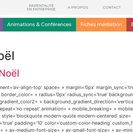
PARENTALITÉ
A PROPOS
CONTACT
EN ENTREPRISE
Animations & Conférences
Fiches médiation
oël
 Noël
nment=’av-align-top’ space= » margin=’0px’ margin_sync=’tru
 border_color= » radius=’0px’ radius_sync=’true’ backgro
adient_color2= » background_gradient_direction=’vertica
epeat=’no-repeat’ animation= » mobile_breaking= » mobile_
h1′ style=’blockquote modern-quote modern-centered’ size
true’ padding=’10’ color=’custom-color-heading’ custom_fon
tle= » av-medium-font-size= » av-small-font-size= » av-mini