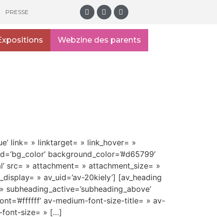
PRESSE
Expositions
Webzine des parents
e’ link= » linktarget= » link_hover= »
und=’bg_color’ background_color=’#d65799′
l’ src= » attachment= » attachment_size= »
display= » av_uid=’av-20kiely’] [av_heading
= » subheading_active=’subheading_above’
t=’#ffffff’ av-medium-font-size-title= » av-
-font-size= » […]