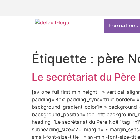
Formations
Étiquette :
père N
Le secrétariat du Père
[av_one_full first min_height= » vertical_alig
padding=’8px’ padding_sync=’true’ border= »
background_gradient_color1= » background_gr
background_position=’top left’ background_r
heading=’Le secrétariat du Père Noël’ tag=’
subheading_size=’20’ margin= » margin_sync=’
small-font-size-title= » av-mini-font-size-ti