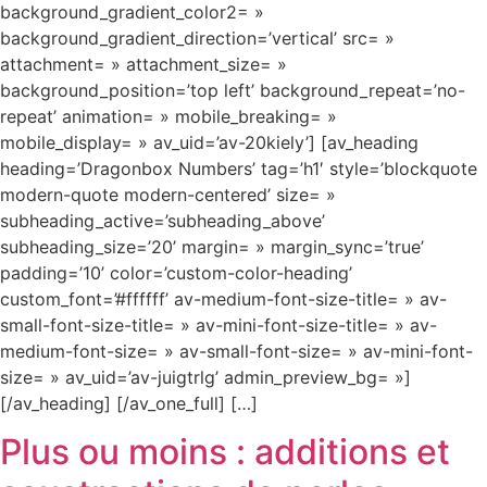
background_gradient_color2= »
background_gradient_direction=’vertical’ src= »
attachment= » attachment_size= »
background_position=’top left’ background_repeat=’no-
repeat’ animation= » mobile_breaking= »
mobile_display= » av_uid=’av-20kiely’] [av_heading
heading=’Dragonbox Numbers’ tag=’h1′ style=’blockquote
modern-quote modern-centered’ size= »
subheading_active=’subheading_above’
subheading_size=’20’ margin= » margin_sync=’true’
padding=’10’ color=’custom-color-heading’
custom_font=’#ffffff’ av-medium-font-size-title= » av-
small-font-size-title= » av-mini-font-size-title= » av-
medium-font-size= » av-small-font-size= » av-mini-font-
size= » av_uid=’av-juigtrlg’ admin_preview_bg= »]
[/av_heading] [/av_one_full] […]
Plus ou moins : additions et