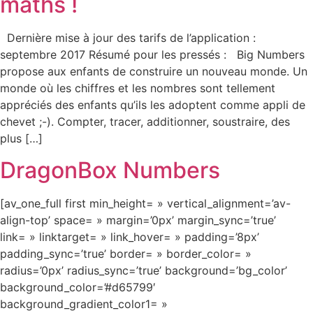
maths !
Dernière mise à jour des tarifs de l’application :
septembre 2017 Résumé pour les pressés : Big Numbers
propose aux enfants de construire un nouveau monde. Un
monde où les chiffres et les nombres sont tellement
appréciés des enfants qu’ils les adoptent comme appli de
chevet ;-). Compter, tracer, additionner, soustraire, des
plus […]
DragonBox Numbers
[av_one_full first min_height= » vertical_alignment=’av-
align-top’ space= » margin=’0px’ margin_sync=’true’
link= » linktarget= » link_hover= » padding=’8px’
padding_sync=’true’ border= » border_color= »
radius=’0px’ radius_sync=’true’ background=’bg_color’
background_color=’#d65799′
background_gradient_color1= »