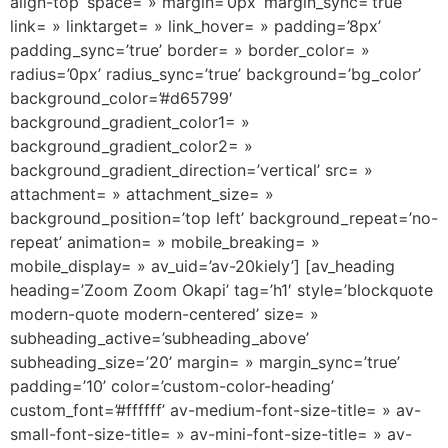
align-top’ space= » margin=’0px’ margin_sync=’true’
link= » linktarget= » link_hover= » padding=’8px’
padding_sync=’true’ border= » border_color= »
radius=’0px’ radius_sync=’true’ background=’bg_color’
background_color=’#d65799′
background_gradient_color1= »
background_gradient_color2= »
background_gradient_direction=’vertical’ src= »
attachment= » attachment_size= »
background_position=’top left’ background_repeat=’no-
repeat’ animation= » mobile_breaking= »
mobile_display= » av_uid=’av-20kiely’] [av_heading
heading=’Zoom Zoom Okapi’ tag=’h1′ style=’blockquote
modern-quote modern-centered’ size= »
subheading_active=’subheading_above’
subheading_size=’20’ margin= » margin_sync=’true’
padding=’10’ color=’custom-color-heading’
custom_font=’#ffffff’ av-medium-font-size-title= » av-
small-font-size-title= » av-mini-font-size-title= » av-