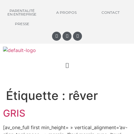
PARENTALITÉ
A PROPOS
CONTACT
EN ENTREPRISE
PRESSE
Étiquette :
rêver
GRIS
[av_one_full first min_height= » vertical_alignment=’av-