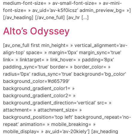
medium-font-size= » av-small-font-size= » av-mini-
font-size= » av_uid=’av-k5f0icsz’ admin_preview_bg= »]
[/av_heading] [/av_one_full] [av_hr […]
Alto’s Odyssey
[av_one_full first min_height= » vertical_alignment=’av-
align-top’ space= » margin=’0px’ margin_sync=’true’
link= » linktarget= » link_hover= » padding=’8px’
padding_sync=’true’ border= » border_color= »
radius=’0px’ radius_sync=’true’ background=’bg_color’
background_color=’#d65799′
background_gradient_color1= »
background_gradient_color2= »
background_gradient_direction=’vertical’ src= »
attachment= » attachment_size= »
background_position=’top left’ background_repeat=’no-
repeat’ animation= » mobile_breaking= »
mobile_display= » av_uid=’av-20kiely’] [av_heading