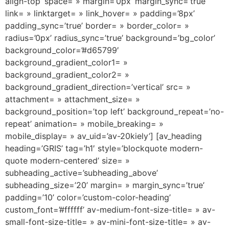
align-top’ space= » margin=’0px’ margin_sync=’true’
link= » linktarget= » link_hover= » padding=’8px’
padding_sync=’true’ border= » border_color= »
radius=’0px’ radius_sync=’true’ background=’bg_color’
background_color=’#d65799′
background_gradient_color1= »
background_gradient_color2= »
background_gradient_direction=’vertical’ src= »
attachment= » attachment_size= »
background_position=’top left’ background_repeat=’no-
repeat’ animation= » mobile_breaking= »
mobile_display= » av_uid=’av-20kiely’] [av_heading
heading=’GRIS’ tag=’h1′ style=’blockquote modern-
quote modern-centered’ size= »
subheading_active=’subheading_above’
subheading_size=’20’ margin= » margin_sync=’true’
padding=’10’ color=’custom-color-heading’
custom_font=’#ffffff’ av-medium-font-size-title= » av-
small-font-size-title= » av-mini-font-size-title= » av-