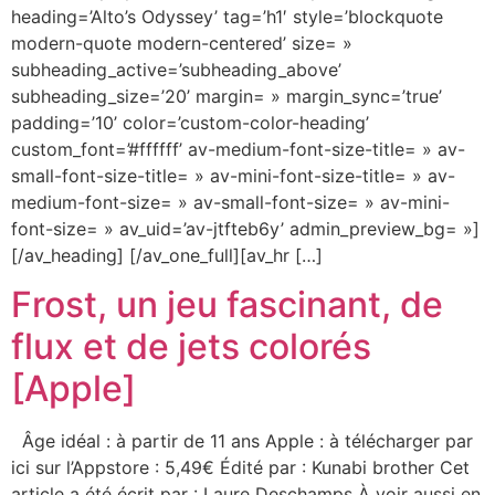
heading=’Alto’s Odyssey’ tag=’h1′ style=’blockquote
modern-quote modern-centered’ size= »
subheading_active=’subheading_above’
subheading_size=’20’ margin= » margin_sync=’true’
padding=’10’ color=’custom-color-heading’
custom_font=’#ffffff’ av-medium-font-size-title= » av-
small-font-size-title= » av-mini-font-size-title= » av-
medium-font-size= » av-small-font-size= » av-mini-
font-size= » av_uid=’av-jtfteb6y’ admin_preview_bg= »]
[/av_heading] [/av_one_full][av_hr […]
Frost, un jeu fascinant, de
flux et de jets colorés
[Apple]
Âge idéal : à partir de 11 ans Apple : à télécharger par
ici sur l’Appstore : 5,49€ Édité par : Kunabi brother Cet
article a été écrit par : Laure Deschamps À voir aussi en