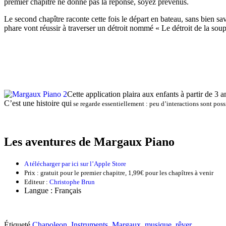
premier chapitre ne donne pas la réponse, soyez prévenus.
Le second chapître raconte cette fois le départ en bateau, sans bien s
phare vont réussir à traverser un détroit nommé « Le détroit de la soup
Cette application plaira aux enfants à partir de 3 a
C’est une histoire qui
se regarde essentiellement : peu d’interactions sont poss
Les aventures de Margaux Piano
A télécharger par ici sur l’Apple Store
Prix : gratuit pour le premier chapitre, 1,99€ pour les chapîtres à venir
Editeur :
Christophe Brun
Langue : Français
Étiqueté
Chapoleon
,
Instruments
,
Margaux
,
musique
,
rêver