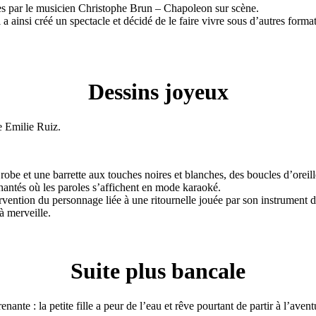
les par le musicien Christophe Brun – Chapoleon sur scène.
 a ainsi créé un spectacle et décidé de le faire vivre sous d’autres forma
Dessins joyeux
ce Emilie Ruiz.
be et une barrette aux touches noires et blanches, des boucles d’oreille 
chantés où les paroles s’affichent en mode karaoké.
tion du personnage liée à une ritournelle jouée par son instrument de 
à merveille.
Suite plus bancale
enante : la petite fille a peur de l’eau et rêve pourtant de partir à l’av