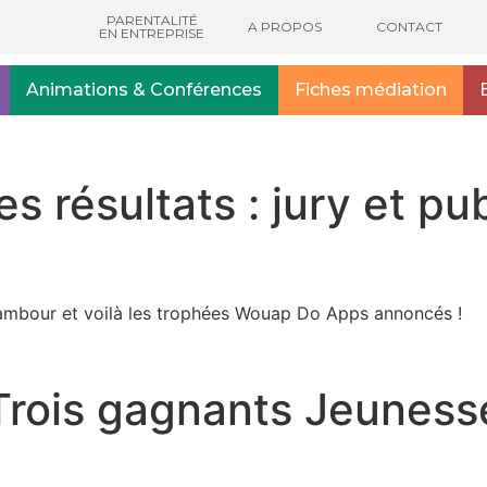
PARENTALITÉ
A PROPOS
CONTACT
EN ENTREPRISE
Animations & Conférences
Fiches médiation
s résultats : jury et p
tambour et voilà les trophées Wouap Do Apps annoncés !
Trois gagnants Jeuness