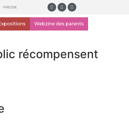
PRESSE
Expositions
Webzine des parents
ublic récompensent
e