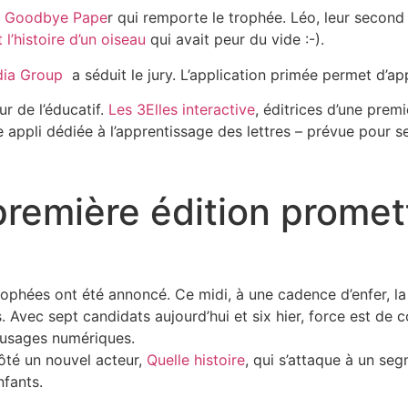
t
Goodbye Pape
r qui remporte le trophée. Léo, leur second 
t l’histoire d’un oiseau
qui avait peur du vide :-).
ia Group
a séduit le jury. L’application primée permet d’appr
ur de l’éducatif.
Les 3Elles interactive
, éditrices d’une prem
 appli dédiée à l’apprentissage des lettres – prévue pour 
remière édition prome
 trophées ont été annoncé. Ce midi, à une cadence d’enfer, l
. Avec sept candidats aujourd’hui et six hier, force est de 
s usages numériques.
ôté un nouvel acteur,
Quelle histoire
, qui s’attaque à un seg
nfants.