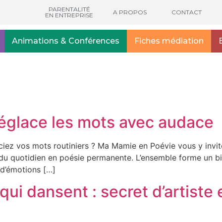
PARENTALITÉ
A PROPOS
CONTACT
EN ENTREPRISE
Animations & Conférences
Fiches médiation
églace les mots avec audace
z vos mots routiniers ? Ma Mamie en Poévie vous y invite, 
du quotidien en poésie permanente. L’ensemble forme un bi
d’émotions […]
ui dansent : secret d’artiste 