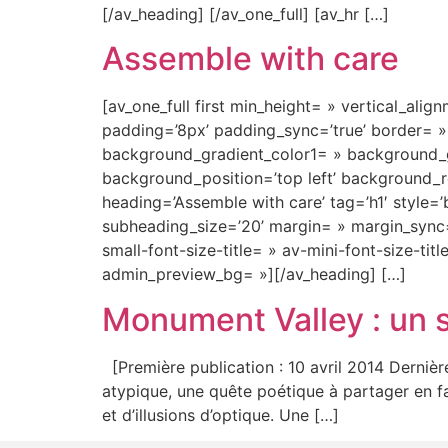
[/av_heading] [/av_one_full] [av_hr […]
Assemble with care
[av_one_full first min_height= » vertical_alig
padding=’8px’ padding_sync=’true’ border= »
background_gradient_color1= » background_gr
background_position=’top left’ background_r
heading=’Assemble with care’ tag=’h1′ style
subheading_size=’20’ margin= » margin_sync=’
small-font-size-title= » av-mini-font-size-ti
admin_preview_bg= »][/av_heading] […]
Monument Valley : un s
[Première publication : 10 avril 2014 Dernièr
atypique, une quête poétique à partager en fa
et d’illusions d’optique. Une […]