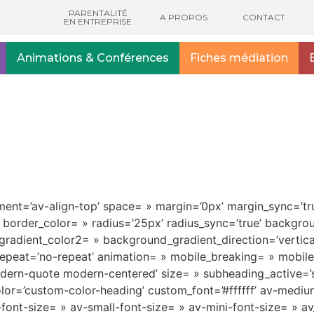
PARENTALITÉ
A PROPOS
CONTACT
EN ENTREPRISE
Animations & Conférences
Fiches médiation
nment=’av-align-top’ space= » margin=’0px’ margin_sync=’tru
 border_color= » radius=’25px’ radius_sync=’true’ backgr
adient_color2= » background_gradient_direction=’vertica
epeat=’no-repeat’ animation= » mobile_breaking= » mobile_
odern-quote modern-centered’ size= » subheading_active=
lor=’custom-color-heading’ custom_font=’#ffffff’ av-medium
m-font-size= » av-small-font-size= » av-mini-font-size= »