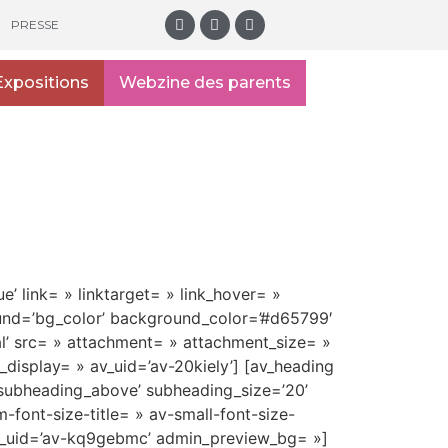
PRESSE
Expositions
Webzine des parents
e’ link= » linktarget= » link_hover= »
ound=’bg_color’ background_color=’#d65799′
l’ src= » attachment= » attachment_size= »
display= » av_uid=’av-20kiely’] [av_heading
’subheading_above’ subheading_size=’20’
-font-size-title= » av-small-font-size-
 av_uid=’av-kq9gebmc’ admin_preview_bg= »]