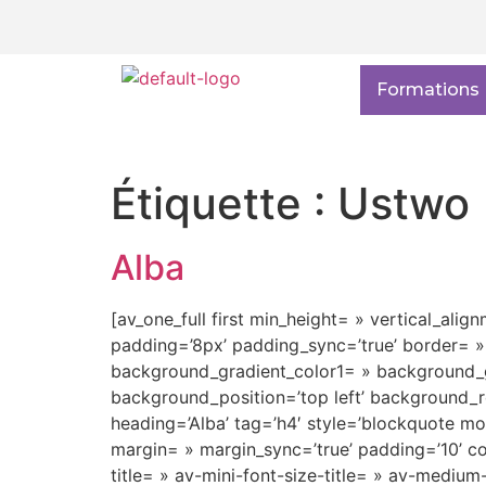
Formations
Étiquette :
Ustwo
Alba
[av_one_full first min_height= » vertical_alig
padding=’8px’ padding_sync=’true’ border= »
background_gradient_color1= » background_gr
background_position=’top left’ background_r
heading=’Alba’ tag=’h4′ style=’blockquote m
margin= » margin_sync=’true’ padding=’10’ co
title= » av-mini-font-size-title= » av-mediu