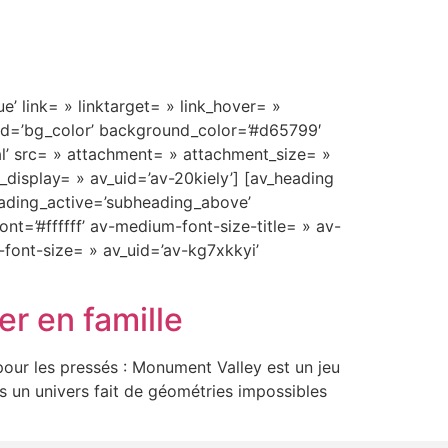
e’ link= » linktarget= » link_hover= »
und=’bg_color’ background_color=’#d65799′
l’ src= » attachment= » attachment_size= »
display= » av_uid=’av-20kiely’] [av_heading
eading_active=’subheading_above’
t=’#ffffff’ av-medium-font-size-title= » av-
-font-size= » av_uid=’av-kg7xkkyi’
r en famille
pour les pressés : Monument Valley est un jeu
ns un univers fait de géométries impossibles