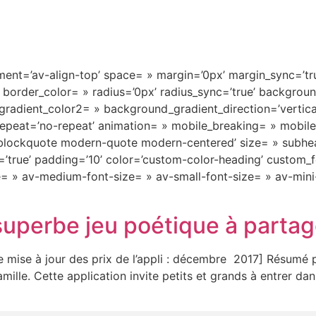
nment=’av-align-top’ space= » margin=’0px’ margin_sync=’tru
 border_color= » radius=’0px’ radius_sync=’true’ backgro
adient_color2= » background_gradient_direction=’vertica
epeat=’no-repeat’ animation= » mobile_breaking= » mobile_
=’blockquote modern-quote modern-centered’ size= » subh
true’ padding=’10’ color=’custom-color-heading’ custom_fon
tle= » av-medium-font-size= » av-small-font-size= » av-mini
uperbe jeu poétique à partage
e mise à jour des prix de l’appli : décembre 2017] Résumé 
mille. Cette application invite petits et grands à entrer da