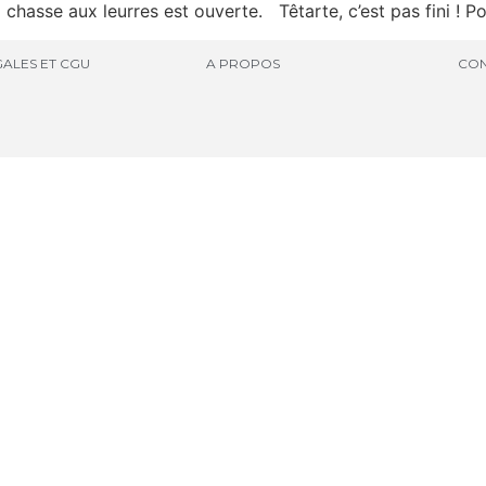
 chasse aux leurres est ouverte. Têtarte, c’est pas fini ! P
ALES ET CGU
A PROPOS
CON