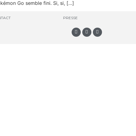
okémon Go semble fini. Si, si, […]
TACT
PRESSE