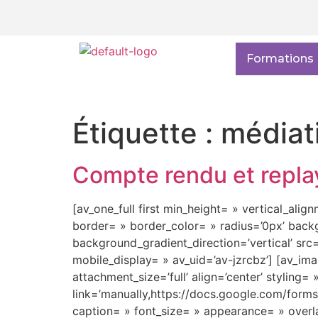
Formations
Étiquette :
médiat
Compte rendu et repla
[av_one_full first min_height= » vertical_al
border= » border_color= » radius=’0px’ bac
background_gradient_direction=’vertical’ sr
mobile_display= » av_uid=’av-jzrcbz’] [av_im
attachment_size=’full’ align=’center’ styling=
link=’manually,https://docs.google.com/fo
caption= » font_size= » appearance= » overla