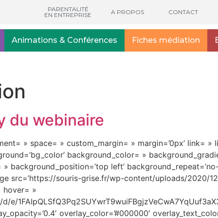
PARENTALITÉ
A PROPOS
CONTACT
EN ENTREPRISE
Animations & Conférences
Fiches médiation
ion
y du webinaire
ignment= » space= » custom_margin= » margin=’0px’ link= » l
kground=’bg_color’ background_color= » background_gradi
c= » background_position=’top left’ background_repeat=’no
age src=’https://souris-grise.fr/wp-content/uploads/2020/1
 » hover= »
rms/d/e/1FAIpQLSfQ3Pq2SUYwrT9wuiFBgjzVeCwA7YqUuf3aX32d
y_opacity=’0.4′ overlay_color=’#000000′ overlay_text_color