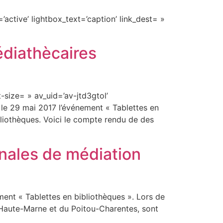
active’ lightbox_text=’caption’ link_dest= »
édiathècaires
-size= » av_uid=’av-jtd3gtol’
 le 29 mai 2017 l’événement « Tablettes en
liothèques. Voici le compte rendu de des
inales de médiation
ment « Tablettes en bibliothèques ». Lors de
a Haute-Marne et du Poitou-Charentes, sont