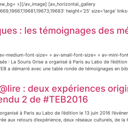
ew_bg= »][/av_image] [av_horizontal_gallery
9,19667,19681,19673,19683′ height=’25’ size=’large’ links=’
ques : les témoignages des m
 av-medium-font-size= » av-small-font-size= » av-mini-font
 : La Souris Grise a organisé à Paris au Labo de l’édition
#TEB a démarré avec une table ronde de témoignages en bib
t@lire : deux expériences orig
endu 2 de #TEB2016
rganisé à Paris au Labo de l’édition le 13 juin 2016 l’événe
rée aux retours d’expérience, deux réseaux culturels, de l