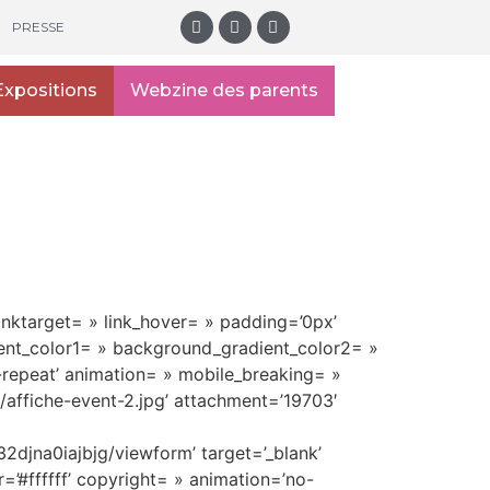
PRESSE
Expositions
Webzine des parents
inktarget= » link_hover= » padding=’0px’
ent_color1= » background_gradient_color2= »
-repeat’ animation= » mobile_breaking= »
2/affiche-event-2.jpg’ attachment=’19703′
jna0iajbjg/viewform’ target=’_blank’
=’#ffffff’ copyright= » animation=’no-