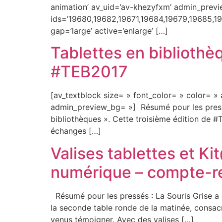
animation’ av_uid=’av-khezyfxm’ admin_previ
ids=’19680,19682,19671,19684,19679,19685,1966
gap=’large’ active=’enlarge’ […]
Tablettes en bibliothè
#TEB2017
[av_textblock size= » font_color= » color= »
admin_preview_bg= »] Résumé pour les pressés
bibliothèques ». Cette troisième édition de 
échanges […]
Valises tablettes et Ki
numérique – compte-r
Résumé pour les pressés : La Souris Grise a o
la seconde table ronde de la matinée, consac
venus témoigner. Avec des valises […]