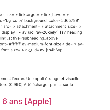
e’ link= » linktarget= » link_hover= »
und=’bg_color’ background_color=’#d65799′
l’ src= » attachment= » attachment_size= »
display= » av_uid=’av-20kiely’] [av_heading
ding_active=’subheading_above’
t=’#ffffff’ av-medium-font-size-title= » av-
-font-size= » av_uid=’av-jth4h6vp’
ment l’écran. Une appli étrange et visuelle
tore (0,99€) A télécharger par ici sur le
e 6 ans [Apple]