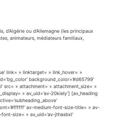
d’Algérie ou d’Allemagne (les principaux
stes, animateurs, médiateurs familiaux,
e’ link= » linktarget= » link_hover= »
und=’bg_color’ background_color=’#d65799′
l’ src= » attachment= » attachment_size= »
display= » av_uid=’av-20kiely’] [av_heading
active=’subheading_above’
t=’#ffffff’ av-medium-font-size-title= » av-
-font-size= » av_uid=’av-jthasbxl’