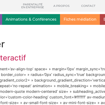
PARENTALITÉ
A PROPOS
CONTACT
EN ENTREPRISE
Animations & Conférences
Fiches médiation
er
teractif
nment=’av-align-top’ space= » margin=’0px’ margin_sync=’tru
 border_color= » radius=’0px’ radius_sync=’true’ backgro
adient_color2= » background_gradient_direction=’vertica
epeat=’no-repeat’ animation= » mobile_breaking= » mobile_
e modern-quote modern-centered’ size= » subheading_acti
lor=’custom-color-heading’ custom_font=’#ffffff’ av-medium
m-font-size= » av-small-font-size= » av-mini-font-size= » 