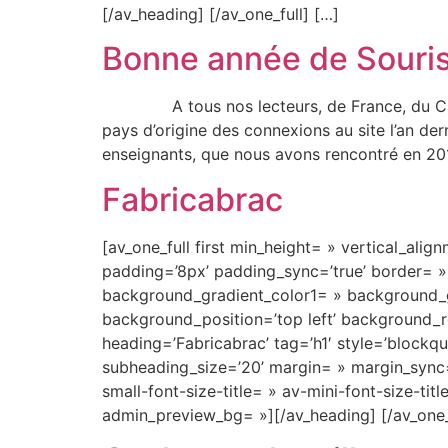
[/av_heading] [/av_one_full] […]
Bonne année de Souris
A tous nos lecteurs, de France, du Canada, 
pays d’origine des connexions au site l’an der
enseignants, que nous avons rencontré en 201
Fabricabrac
[av_one_full first min_height= » vertical_alig
padding=’8px’ padding_sync=’true’ border= »
background_gradient_color1= » background_gr
background_position=’top left’ background_r
heading=’Fabricabrac’ tag=’h1′ style=’block
subheading_size=’20’ margin= » margin_sync=’
small-font-size-title= » av-mini-font-size-ti
admin_preview_bg= »][/av_heading] [/av_one_f