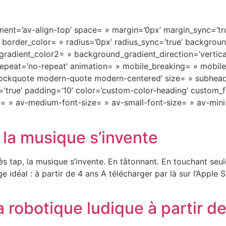
nment=’av-align-top’ space= » margin=’0px’ margin_sync=’tru
 border_color= » radius=’0px’ radius_sync=’true’ backgro
adient_color2= » background_gradient_direction=’vertica
epeat=’no-repeat’ animation= » mobile_breaking= » mobile_
’blockquote modern-quote modern-centered’ size= » subhea
true’ padding=’10’ color=’custom-color-heading’ custom_fon
tle= » av-medium-font-size= » av-small-font-size= » av-mini
 la musique s’invente
 tap, la musique s’invente. En tâtonnant. En touchant seule
e idéal : à partir de 4 ans A télécharger par là sur l’Apple S
la robotique ludique à partir d