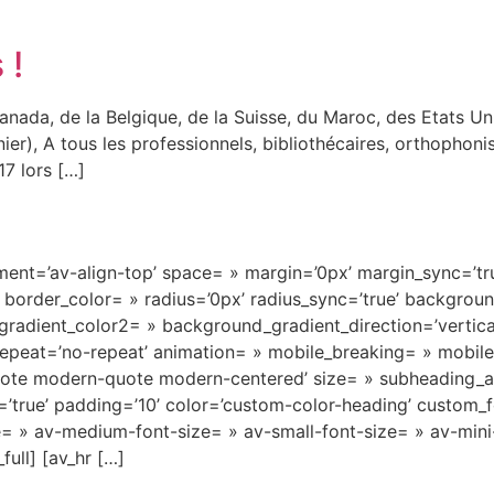
 !
de la Belgique, de la Suisse, du Maroc, des Etats Unis, 
nier), A tous les professionnels, bibliothécaires, orthophoni
7 lors […]
nment=’av-align-top’ space= » margin=’0px’ margin_sync=’tru
 border_color= » radius=’0px’ radius_sync=’true’ backgro
adient_color2= » background_gradient_direction=’vertica
epeat=’no-repeat’ animation= » mobile_breaking= » mobile_
quote modern-quote modern-centered’ size= » subheading_
true’ padding=’10’ color=’custom-color-heading’ custom_fon
tle= » av-medium-font-size= » av-small-font-size= » av-mini
ull] [av_hr […]