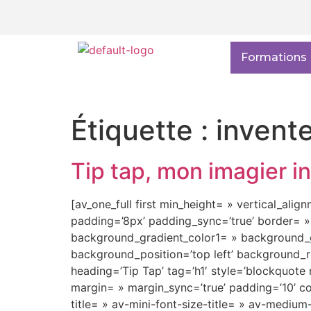
Formations
Étiquette :
invent
Tip tap, mon imagier in
[av_one_full first min_height= » vertical_alig
padding=’8px’ padding_sync=’true’ border= »
background_gradient_color1= » background_gr
background_position=’top left’ background_r
heading=’Tip Tap’ tag=’h1′ style=’blockquot
margin= » margin_sync=’true’ padding=’10’ co
title= » av-mini-font-size-title= » av-mediu