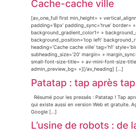
Cache-cache ville
[av_one_full first min_height= » vertical_alig
padding=’8px’ padding_sync=’true’ border= »
background_gradient_color1= » background_gr
background_position=’top left’ background_r
heading=’Cache cache ville’ tag=’h1′ style=
subheading_size=’20’ margin= » margin_sync=’
small-font-size-title= » av-mini-font-size-ti
admin_preview_bg= »][/av_heading] […]
Patatap : tap après tap
Résumé pour les pressés : Patatap ! Tap après
qui existe aussi en version Web et gratuite. Ag
Google […]
L’usine de robots : de 