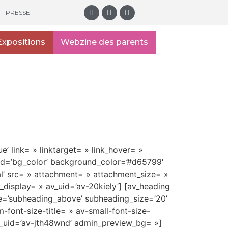
PRESSE
Expositions
Webzine des parents
e’ link= » linktarget= » link_hover= »
und=’bg_color’ background_color=’#d65799′
l’ src= » attachment= » attachment_size= »
display= » av_uid=’av-20kiely’] [av_heading
ve=’subheading_above’ subheading_size=’20’
-font-size-title= » av-small-font-size-
av_uid=’av-jth48wnd’ admin_preview_bg= »]