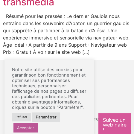
transmédia
Résumé pour les pressés : Le dernier Gaulois nous
entraîne dans les souvenirs d’Apator, un guerrier gaulois
qui s’apprête à participer à la bataille d’Alésia. Une
expérience immersive et sensorielle via navigateur web.
Âge idéal : A partir de 9 ans Support : Navigateur web
Prix : Gratuit À voir sur le site web […]
Notre site utilise des cookies pour
garantir son bon fonctionnement et
MENTIONS LÉGALES ET CGU
optimiser ses performances
techniques, personnaliser
A PROPOS
l'affichage de nos pages ou diffuser
des publicités pertinentes. Pour
CONTACT
obtenir d'avantages informations,
PRESSE
cliquez sur le bouton "Paramétrer".
Paramétrer
Refuser
© Copyright – La Souris Grise – Screenkids
Suivez un
webinaire
Accepter
!