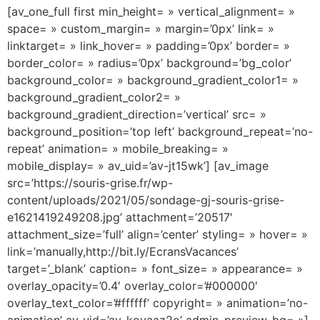
[av_one_full first min_height= » vertical_alignment= »
space= » custom_margin= » margin=’0px’ link= »
linktarget= » link_hover= » padding=’0px’ border= »
border_color= » radius=’0px’ background=’bg_color’
background_color= » background_gradient_color1= »
background_gradient_color2= »
background_gradient_direction=’vertical’ src= »
background_position=’top left’ background_repeat=’no-
repeat’ animation= » mobile_breaking= »
mobile_display= » av_uid=’av-jt15wk’] [av_image
src=’https://souris-grise.fr/wp-
content/uploads/2021/05/sondage-gj-souris-grise-
e1621419249208.jpg’ attachment=’20517′
attachment_size=’full’ align=’center’ styling= » hover= »
link=’manually,http://bit.ly/EcransVacances’
target=’_blank’ caption= » font_size= » appearance= »
overlay_opacity=’0.4′ overlay_color=’#000000′
overlay_text_color=’#ffffff’ copyright= » animation=’no-