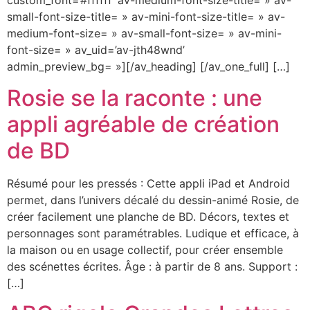
custom_font=’#ffffff’ av-medium-font-size-title= » av-
small-font-size-title= » av-mini-font-size-title= » av-
medium-font-size= » av-small-font-size= » av-mini-
font-size= » av_uid=’av-jth48wnd’
admin_preview_bg= »][/av_heading] [/av_one_full] […]
Rosie se la raconte : une
appli agréable de création
de BD
Résumé pour les pressés : Cette appli iPad et Android
permet, dans l’univers décalé du dessin-animé Rosie, de
créer facilement une planche de BD. Décors, textes et
personnages sont paramétrables. Ludique et efficace, à
la maison ou en usage collectif, pour créer ensemble
des scénettes écrites. Âge : à partir de 8 ans. Support :
[…]