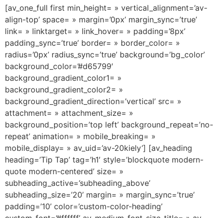
[av_one_full first min_height= » vertical_alignment=’av-
align-top’ space= » margin=’0px’ margin_sync=’true’
link= » linktarget= » link_hover= » padding=’8px’
padding_sync=’true’ border= » border_color= »
radius=’0px’ radius_sync=’true’ background=’bg_color’
background_color=’#d65799′
background_gradient_color1= »
background_gradient_color2= »
background_gradient_direction=’vertical’ src= »
attachment= » attachment_size= »
background_position=’top left’ background_repeat=’no-
repeat’ animation= » mobile_breaking= »
mobile_display= » av_uid=’av-20kiely’] [av_heading
heading=’Tip Tap’ tag=’h1′ style=’blockquote modern-
quote modern-centered’ size= »
subheading_active=’subheading_above’
subheading_size=’20’ margin= » margin_sync=’true’
padding=’10’ color=’custom-color-heading’