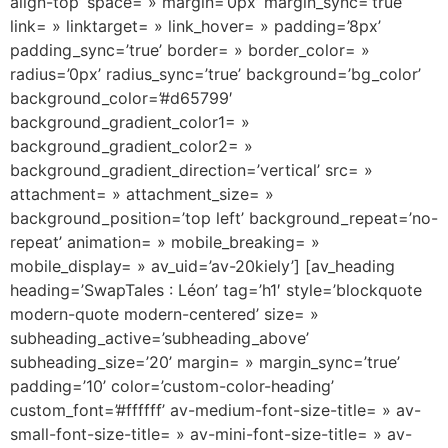
align-top’ space= » margin=’0px’ margin_sync=’true’
link= » linktarget= » link_hover= » padding=’8px’
padding_sync=’true’ border= » border_color= »
radius=’0px’ radius_sync=’true’ background=’bg_color’
background_color=’#d65799′
background_gradient_color1= »
background_gradient_color2= »
background_gradient_direction=’vertical’ src= »
attachment= » attachment_size= »
background_position=’top left’ background_repeat=’no-
repeat’ animation= » mobile_breaking= »
mobile_display= » av_uid=’av-20kiely’] [av_heading
heading=’SwapTales : Léon’ tag=’h1′ style=’blockquote
modern-quote modern-centered’ size= »
subheading_active=’subheading_above’
subheading_size=’20’ margin= » margin_sync=’true’
padding=’10’ color=’custom-color-heading’
custom_font=’#ffffff’ av-medium-font-size-title= » av-
small-font-size-title= » av-mini-font-size-title= » av-