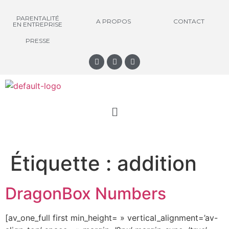
PARENTALITÉ
A PROPOS
CONTACT
EN ENTREPRISE
PRESSE
Étiquette :
addition
DragonBox Numbers
[av_one_full first min_height= » vertical_alignment=’av-