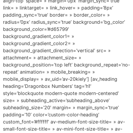
align-top’ space= » margin=’0px’ margin_sync=’true’
link= » linktarget= » link_hover= » padding=’8px’
padding_sync=’true’ border= » border_color= »
radius=’0px’ radius_sync=’true’ background=’bg_color’
background_color=’#d65799′
background_gradient_color1= »
background_gradient_color2= »
background_gradient_direction=’vertical’ src= »
attachment= » attachment_size= »
background_position=’top left’ background_repeat=’no-
repeat’ animation= » mobile_breaking= »
mobile_display= » av_uid=’av-20kiely’] [av_heading
heading=’Dragonbox Numbers’ tag=’h1′
style=’blockquote modern-quote modern-centered’
size= » subheading_active=’subheading_above’
subheading_size=’20’ margin= » margin_sync=’true’
padding=’10’ color=’custom-color-heading’
custom_font=’#ffffff’ av-medium-font-size-title= » av-
small-font-size-title= » av-mini-font-size-title= » av-