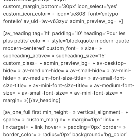
custom_margin_bottom=’30px’ icon_select=’yes’
custom_icon_color= » icon=’ue808′ font=’entypo-
fontello’ av_uid=’av-v63zyu’ admin_preview_bg= »]
[av_heading tag=’h1′ padding=’10’ heading=’Pour les
plus petits’ color= » style=’blockquote modern-quote
modern-centered’ custom_font= » size= »
subheading_active= » subheading_size=’15’
custom_class= » admin_preview_bg= » av-desktop-
hide= » av-medium-hide= » av-small-hide= » av-mini-
hide= » av-medium-font-size-title= » av-small-font-
size-title= » av-mini-font-size-title= » av-medium-font-
size= » av-small-font-size= » av-mini-font-size= »
margin= »][/av_heading]
[av_one_full first min_height= » vertical_alignment= »
space= » custom_margin= » margin=’0px’ link= »
linktarget= » link_hover= » padding=’0px’ border= »
border_color= » radius=’0px’ background=’bg_color’