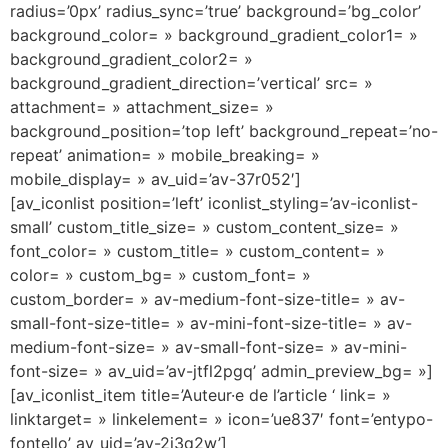
radius=’0px’ radius_sync=’true’ background=’bg_color’
background_color= » background_gradient_color1= »
background_gradient_color2= »
background_gradient_direction=’vertical’ src= »
attachment= » attachment_size= »
background_position=’top left’ background_repeat=’no-
repeat’ animation= » mobile_breaking= »
mobile_display= » av_uid=’av-37r052′]
[av_iconlist position=’left’ iconlist_styling=’av-iconlist-
small’ custom_title_size= » custom_content_size= »
font_color= » custom_title= » custom_content= »
color= » custom_bg= » custom_font= »
custom_border= » av-medium-font-size-title= » av-
small-font-size-title= » av-mini-font-size-title= » av-
medium-font-size= » av-small-font-size= » av-mini-
font-size= » av_uid=’av-jtfl2pgq’ admin_preview_bg= »]
[av_iconlist_item title=’Auteur·e de l’article ‘ link= »
linktarget= » linkelement= » icon=’ue837′ font=’entypo-
fontello’ av_uid=’av-2j3q2w’]