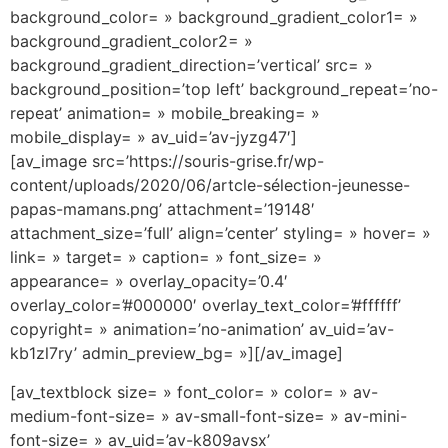
background_color= » background_gradient_color1= »
background_gradient_color2= »
background_gradient_direction=’vertical’ src= »
background_position=’top left’ background_repeat=’no-
repeat’ animation= » mobile_breaking= »
mobile_display= » av_uid=’av-jyzg47′]
[av_image src=’https://souris-grise.fr/wp-
content/uploads/2020/06/artcle-sélection-jeunesse-
papas-mamans.png’ attachment=’19148′
attachment_size=’full’ align=’center’ styling= » hover= »
link= » target= » caption= » font_size= »
appearance= » overlay_opacity=’0.4′
overlay_color=’#000000′ overlay_text_color=’#ffffff’
copyright= » animation=’no-animation’ av_uid=’av-
kb1zl7ry’ admin_preview_bg= »][/av_image]
[av_textblock size= » font_color= » color= » av-
medium-font-size= » av-small-font-size= » av-mini-
font-size= » av_uid=’av-k809avsx’