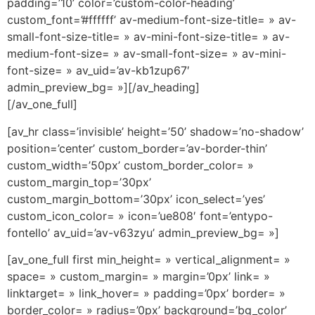
padding=’10’ color=’custom-color-heading’
custom_font=’#ffffff’ av-medium-font-size-title= » av-
small-font-size-title= » av-mini-font-size-title= » av-
medium-font-size= » av-small-font-size= » av-mini-
font-size= » av_uid=’av-kb1zup67′
admin_preview_bg= »][/av_heading]
[/av_one_full]
[av_hr class=’invisible’ height=’50’ shadow=’no-shadow’
position=’center’ custom_border=’av-border-thin’
custom_width=’50px’ custom_border_color= »
custom_margin_top=’30px’
custom_margin_bottom=’30px’ icon_select=’yes’
custom_icon_color= » icon=’ue808′ font=’entypo-
fontello’ av_uid=’av-v63zyu’ admin_preview_bg= »]
[av_one_full first min_height= » vertical_alignment= »
space= » custom_margin= » margin=’0px’ link= »
linktarget= » link_hover= » padding=’0px’ border= »
border_color= » radius=’0px’ background=’bg_color’