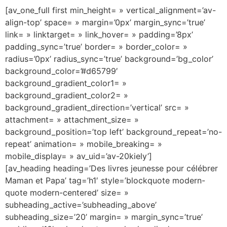
[av_one_full first min_height= » vertical_alignment=’av-
align-top’ space= » margin=’0px’ margin_sync=’true’
link= » linktarget= » link_hover= » padding=’8px’
padding_sync=’true’ border= » border_color= »
radius=’0px’ radius_sync=’true’ background=’bg_color’
background_color=’#d65799′
background_gradient_color1= »
background_gradient_color2= »
background_gradient_direction=’vertical’ src= »
attachment= » attachment_size= »
background_position=’top left’ background_repeat=’no-
repeat’ animation= » mobile_breaking= »
mobile_display= » av_uid=’av-20kiely’]
[av_heading heading=’Des livres jeunesse pour célébrer
Maman et Papa’ tag=’h1′ style=’blockquote modern-
quote modern-centered’ size= »
subheading_active=’subheading_above’
subheading_size=’20’ margin= » margin_sync=’true’