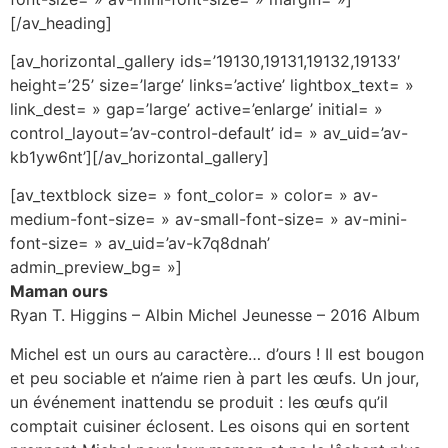
[/av_heading]
[av_horizontal_gallery ids=’19130,19131,19132,19133′
height=’25’ size=’large’ links=’active’ lightbox_text= »
link_dest= » gap=’large’ active=’enlarge’ initial= »
control_layout=’av-control-default’ id= » av_uid=’av-
kb1yw6nt’][/av_horizontal_gallery]
[av_textblock size= » font_color= » color= » av-
medium-font-size= » av-small-font-size= » av-mini-
font-size= » av_uid=’av-k7q8dnah’
admin_preview_bg= »]
Maman ours
Ryan T. Higgins – Albin Michel Jeunesse – 2016 Album
Michel est un ours au caractère… d’ours ! Il est bougon
et peu sociable et n’aime rien à part les œufs. Un jour,
un événement inattendu se produit : les œufs qu’il
comptait cuisiner éclosent. Les oisons qui en sortent