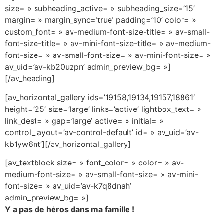
size= » subheading_active= » subheading_size=’15’
margin= » margin_sync=’true’ padding=’10’ color= »
custom_font= » av-medium-font-size-title= » av-small-
font-size-title= » av-mini-font-size-title= » av-medium-
font-size= » av-small-font-size= » av-mini-font-size= »
av_uid=’av-kb20uzpn’ admin_preview_bg= »]
[/av_heading]
[av_horizontal_gallery ids=’19158,19134,19157,18861′
height=’25’ size=’large’ links=’active’ lightbox_text= »
link_dest= » gap=’large’ active= » initial= »
control_layout=’av-control-default’ id= » av_uid=’av-
kb1yw6nt’][/av_horizontal_gallery]
[av_textblock size= » font_color= » color= » av-
medium-font-size= » av-small-font-size= » av-mini-
font-size= » av_uid=’av-k7q8dnah’
admin_preview_bg= »]
Y a pas de héros dans ma famille !