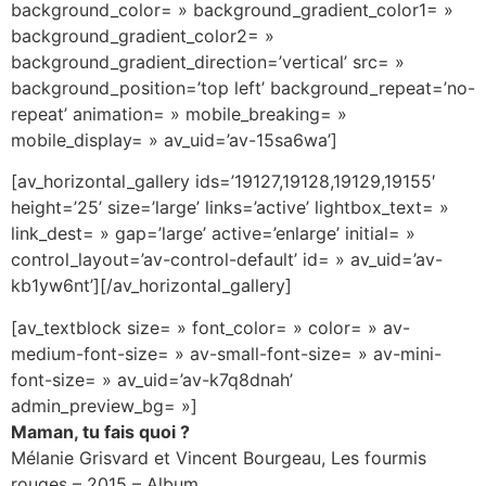
background_color= » background_gradient_color1= »
background_gradient_color2= »
background_gradient_direction=’vertical’ src= »
background_position=’top left’ background_repeat=’no-
repeat’ animation= » mobile_breaking= »
mobile_display= » av_uid=’av-15sa6wa’]
[av_horizontal_gallery ids=’19127,19128,19129,19155′
height=’25’ size=’large’ links=’active’ lightbox_text= »
link_dest= » gap=’large’ active=’enlarge’ initial= »
control_layout=’av-control-default’ id= » av_uid=’av-
kb1yw6nt’][/av_horizontal_gallery]
[av_textblock size= » font_color= » color= » av-
medium-font-size= » av-small-font-size= » av-mini-
font-size= » av_uid=’av-k7q8dnah’
admin_preview_bg= »]
Maman, tu fais quoi ?
Mélanie Grisvard et Vincent Bourgeau, Les fourmis
rouges – 2015 – Album