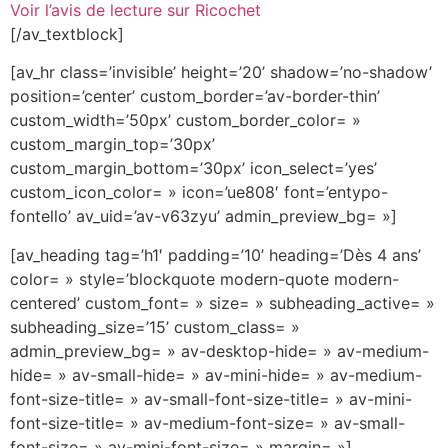
Voir l’avis de lecture sur Ricochet
[/av_textblock]
[av_hr class=’invisible’ height=’20’ shadow=’no-shadow’
position=’center’ custom_border=’av-border-thin’
custom_width=’50px’ custom_border_color= »
custom_margin_top=’30px’
custom_margin_bottom=’30px’ icon_select=’yes’
custom_icon_color= » icon=’ue808′ font=’entypo-
fontello’ av_uid=’av-v63zyu’ admin_preview_bg= »]
[av_heading tag=’h1′ padding=’10’ heading=’Dès 4 ans’
color= » style=’blockquote modern-quote modern-
centered’ custom_font= » size= » subheading_active= »
subheading_size=’15’ custom_class= »
admin_preview_bg= » av-desktop-hide= » av-medium-
hide= » av-small-hide= » av-mini-hide= » av-medium-
font-size-title= » av-small-font-size-title= » av-mini-
font-size-title= » av-medium-font-size= » av-small-
font-size= » av-mini-font-size= » margin= »]