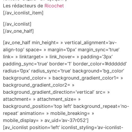
Les rédacteurs de
Ricochet
[/av_iconlist_item]
[/av_iconlist]
[/av_one_half]
[av_one_half min_height= » vertical_alignment=’av-
align-top’ space= » margin=’0px’ margin_sync=’true’
link= » linktarget= » link_hover= » padding=’3px’
padding_sync=’true’ border=’1′ border_color=’#dddddd’
radius=’0px’ radius_sync=’true’ background=’bg_color’
background_color= » background_gradient_color1= »
background_gradient_color2= »
background_gradient_direction=’vertical’ src= »
attachment= » attachment_size= »
background_position=’top left’ background_repeat=’no-
repeat’ animation= » mobile_breaking= »
mobile_display= » av_uid=’av-37r052′]
[av_iconlist position=’left’ iconlist_styling=’av-iconlist-