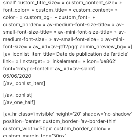
small’ custom_title_size= » custom_content_size= »
font_color= » custom_title= » custom_content= »
color= » custom_bg= » custom_font= »
custom_border= » av-medium-font-size-title= » av-
small-font-size-title= » av-mini-font-size-title= » av-
medium-font-size= » av-small-font-size= » av-mini-
font-size= » av_uid=’av-jtfl2pgq’ admin_preview_bg= »]
[av_iconlist_item title=’Date de publication de l’article’
link= » linktarget= » linkelement= » icon=’ue862′
font=’entypo-fontello’ av_uid=’av-slaldi’]
05/06/2020
[/av_iconlist_item]
[/av_iconlist]
[/av_one_half]
[av_hr class=’invisible’ height=’20’ shadow=’no-shadow’
position=’center’ custom_border=’av-border-thin’
custom_width=’50px’ custom_border_color= »
custom_margin_top=’30px’