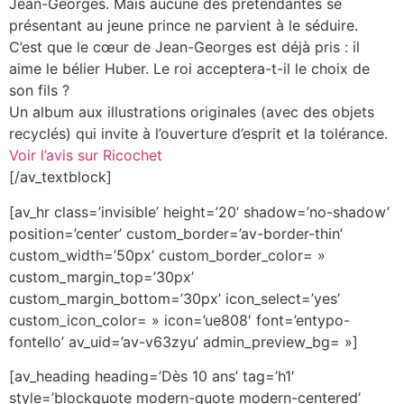
Jean-Georges. Mais aucune des prétendantes se
présentant au jeune prince ne parvient à le séduire.
C’est que le cœur de Jean-Georges est déjà pris : il
aime le bélier Huber. Le roi acceptera-t-il le choix de
son fils ?
Un album aux illustrations originales (avec des objets
recyclés) qui invite à l’ouverture d’esprit et la tolérance.
Voir l’avis sur Ricochet
[/av_textblock]
[av_hr class=’invisible’ height=’20’ shadow=’no-shadow’
position=’center’ custom_border=’av-border-thin’
custom_width=’50px’ custom_border_color= »
custom_margin_top=’30px’
custom_margin_bottom=’30px’ icon_select=’yes’
custom_icon_color= » icon=’ue808′ font=’entypo-
fontello’ av_uid=’av-v63zyu’ admin_preview_bg= »]
[av_heading heading=’Dès 10 ans’ tag=’h1′
style=’blockquote modern-quote modern-centered’