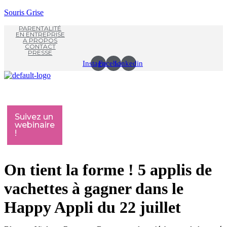
Souris Grise
PARENTALITÉ
EN ENTREPRISE
A PROPOS
CONTACT
PRESSE
Instagram
Facebook
Linkedin
Menu
M
Suivez un
webinaire
!
On tient la forme ! 5 applis de
vachettes à gagner dans le
Happy Appli du 22 juillet