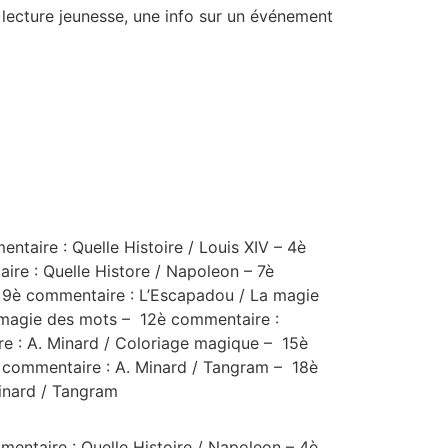
a lecture jeunesse, une info sur un événeme
nt
ntaire : Quelle Histoire / Louis XIV
–
4è
ire : Quelle Histore / Napoleon
–
7è
–
9è commentaire : L’Escapadou / La magie
 magie des mots
–
12è commentaire :
 : A. Minard / Coloriage magique
–
15è
 commentaire : A. Minard / Tangram
–
18è
inard / Tangram
entaire : Quelle Histoire / Napoleon
– 4è