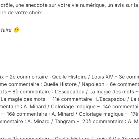
 drôle, une anecdote sur votre vie numérique, un avis sur l
re de votre choix.
 faire 😉
ix
–
2è commentaire : Quelle Histoire / Louis XIV
–
3è comme
me commentaire : Quelle Histore / Napoleon
–
6e commenta
mots
–
8è commentaire : L’Escapadou / La magie des mots
 La magie des mots
–
11è commentaire : L’Escapadou / La
ntaire : A. Minard / Coloriage magique
–
14è commentaire
–
16è commentaire : A. Minard / Coloriage magique
–
17è
mentaire : A. Minard / Tangram
–
20è commentaire : A. M
rix
– 2è commentaire : Quelle Histoire / Louis XIV
– 3è comm