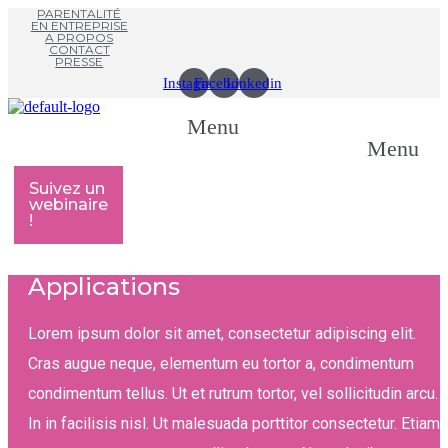
PARENTALITÉ
EN ENTREPRISE
A PROPOS
CONTACT
PRESSE
Instagram
Facebook
Linkedin
Menu
Menu
Suivez un
webinaire
!
Applications
Lorem ipsum dolor sit amet, consectetur adipiscing elit.
Cras augue neque, elementum eu tortor a, condimentum
condimentum tellus. Ut et rutrum tortor, vel sollicitudin arcu.
In in facilisis nisl. Ut malesuada porttitor consectetur. Etiam