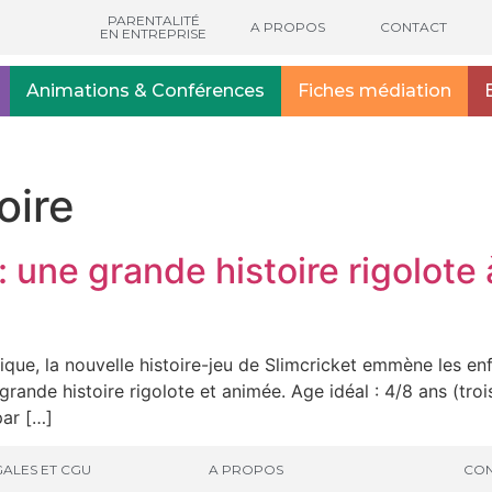
PARENTALITÉ
A PROPOS
CONTACT
EN ENTREPRISE
Animations & Conférences
Fiches médiation
oire
 une grande histoire rigolote 
ue, la nouvelle histoire-jeu de Slimcricket emmène les enf
rande histoire rigolote et animée. Age idéal : 4/8 ans (troi
par […]
ALES ET CGU
A PROPOS
CON