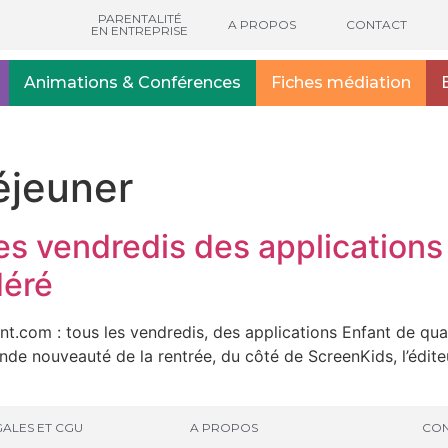
PARENTALITÉ
A PROPOS
CONTACT
EN ENTREPRISE
Animations & Conférences
Fiches médiation
éjeuner
 les vendredis des application
déré
t.com : tous les vendredis, des applications Enfant de qua
de nouveauté de la rentrée, du côté de ScreenKids, l’éditeu
ALES ET CGU
A PROPOS
CON