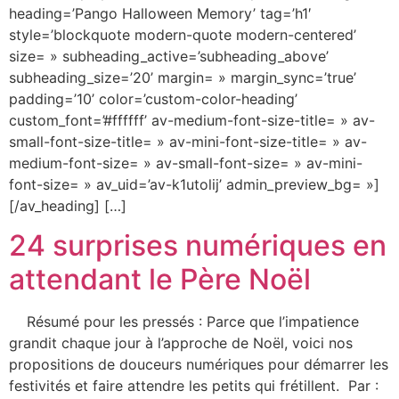
heading=’Pango Halloween Memory’ tag=’h1′
style=’blockquote modern-quote modern-centered’
size= » subheading_active=’subheading_above’
subheading_size=’20’ margin= » margin_sync=’true’
padding=’10’ color=’custom-color-heading’
custom_font=’#ffffff’ av-medium-font-size-title= » av-
small-font-size-title= » av-mini-font-size-title= » av-
medium-font-size= » av-small-font-size= » av-mini-
font-size= » av_uid=’av-k1utolij’ admin_preview_bg= »]
[/av_heading] […]
24 surprises numériques en
attendant le Père Noël
Résumé pour les pressés : Parce que l’impatience
grandit chaque jour à l’approche de Noël, voici nos
propositions de douceurs numériques pour démarrer les
festivités et faire attendre les petits qui frétillent. Par :