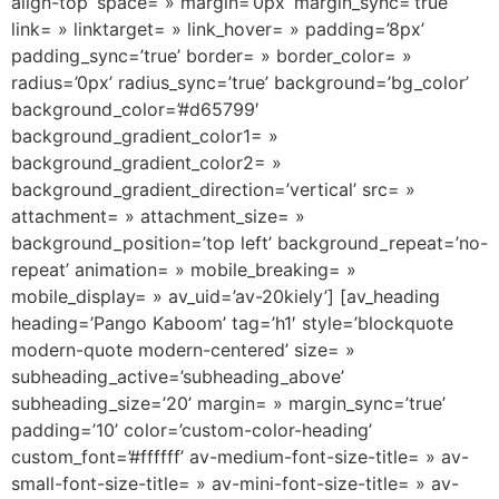
align-top’ space= » margin=’0px’ margin_sync=’true’
link= » linktarget= » link_hover= » padding=’8px’
padding_sync=’true’ border= » border_color= »
radius=’0px’ radius_sync=’true’ background=’bg_color’
background_color=’#d65799′
background_gradient_color1= »
background_gradient_color2= »
background_gradient_direction=’vertical’ src= »
attachment= » attachment_size= »
background_position=’top left’ background_repeat=’no-
repeat’ animation= » mobile_breaking= »
mobile_display= » av_uid=’av-20kiely’] [av_heading
heading=’Pango Kaboom’ tag=’h1′ style=’blockquote
modern-quote modern-centered’ size= »
subheading_active=’subheading_above’
subheading_size=’20’ margin= » margin_sync=’true’
padding=’10’ color=’custom-color-heading’
custom_font=’#ffffff’ av-medium-font-size-title= » av-
small-font-size-title= » av-mini-font-size-title= » av-