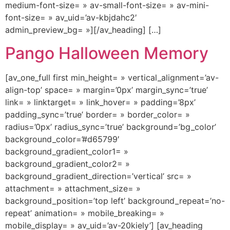
medium-font-size= » av-small-font-size= » av-mini-
font-size= » av_uid=’av-kbjdahc2′
admin_preview_bg= »][/av_heading] […]
Pango Halloween Memory
[av_one_full first min_height= » vertical_alignment=’av-
align-top’ space= » margin=’0px’ margin_sync=’true’
link= » linktarget= » link_hover= » padding=’8px’
padding_sync=’true’ border= » border_color= »
radius=’0px’ radius_sync=’true’ background=’bg_color’
background_color=’#d65799′
background_gradient_color1= »
background_gradient_color2= »
background_gradient_direction=’vertical’ src= »
attachment= » attachment_size= »
background_position=’top left’ background_repeat=’no-
repeat’ animation= » mobile_breaking= »
mobile_display= » av_uid=’av-20kiely’] [av_heading