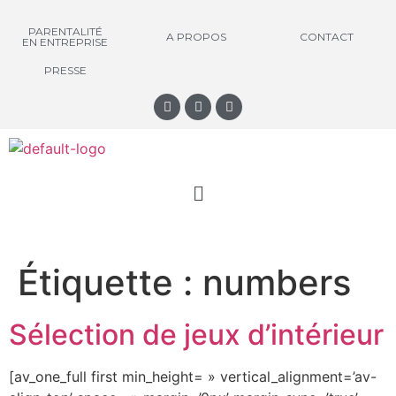
PARENTALITÉ
A PROPOS
CONTACT
EN ENTREPRISE
PRESSE
Étiquette :
numbers
Sélection de jeux d’intérieur
[av_one_full first min_height= » vertical_alignment=’av-