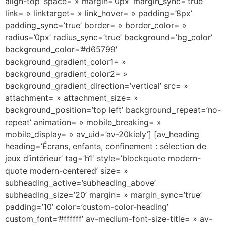
align-top’ space= » margin=’0px’ margin_sync=’true’
link= » linktarget= » link_hover= » padding=’8px’
padding_sync=’true’ border= » border_color= »
radius=’0px’ radius_sync=’true’ background=’bg_color’
background_color=’#d65799′
background_gradient_color1= »
background_gradient_color2= »
background_gradient_direction=’vertical’ src= »
attachment= » attachment_size= »
background_position=’top left’ background_repeat=’no-
repeat’ animation= » mobile_breaking= »
mobile_display= » av_uid=’av-20kiely’] [av_heading
heading=’Écrans, enfants, confinement : sélection de
jeux d’intérieur’ tag=’h1′ style=’blockquote modern-
quote modern-centered’ size= »
subheading_active=’subheading_above’
subheading_size=’20’ margin= » margin_sync=’true’
padding=’10’ color=’custom-color-heading’
custom_font=’#ffffff’ av-medium-font-size-title= » av-