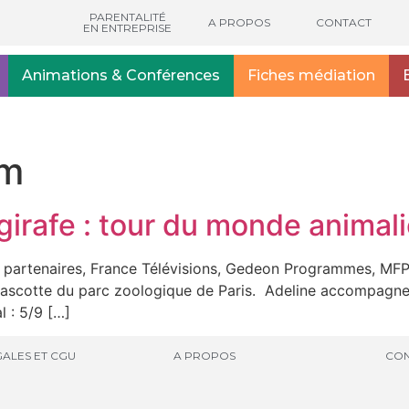
PARENTALITÉ
A PROPOS
CONTACT
EN ENTREPRISE
Animations & Conférences
Fiches médiation
m
girafe : tour du monde animali
artenaires, France Télévisions, Gedeon Programmes, MFP et
 mascotte du parc zoologique de Paris. Adeline accompagne
l : 5/9 […]
ALES ET CGU
A PROPOS
CON