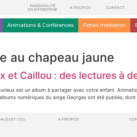
PARENTALITÉ
A PROPOS
CONTACT
EN ENTREPRISE
Animations & Conférences
Fiches médiation
e au chapeau jaune
x et Caillou : des lectures à d
urieux est un album à partager avec votre enfant. Animatio
s albums numériques du singe Georges ont été publiés, dont 
ALES ET CGU
A PROPOS
CON