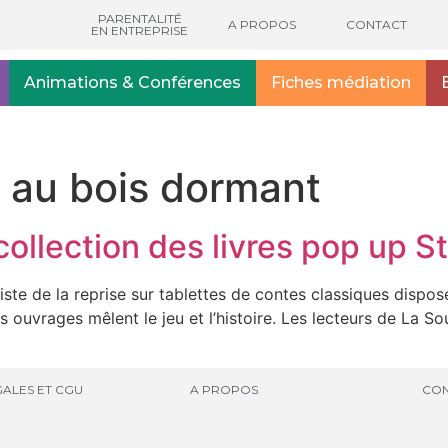
PARENTALITÉ
A PROPOS
CONTACT
EN ENTREPRISE
Animations & Conférences
Fiches médiation
e au bois dormant
collection des livres pop up S
ste de la reprise sur tablettes de contes classiques dispose
uvrages mêlent le jeu et l’histoire. Les lecteurs de La Sou
ALES ET CGU
A PROPOS
CON