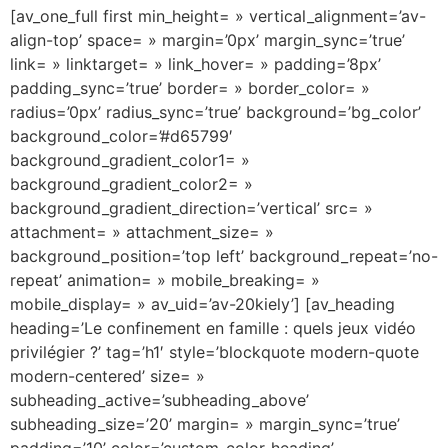
[av_one_full first min_height= » vertical_alignment=’av-
align-top’ space= » margin=’0px’ margin_sync=’true’
link= » linktarget= » link_hover= » padding=’8px’
padding_sync=’true’ border= » border_color= »
radius=’0px’ radius_sync=’true’ background=’bg_color’
background_color=’#d65799′
background_gradient_color1= »
background_gradient_color2= »
background_gradient_direction=’vertical’ src= »
attachment= » attachment_size= »
background_position=’top left’ background_repeat=’no-
repeat’ animation= » mobile_breaking= »
mobile_display= » av_uid=’av-20kiely’] [av_heading
heading=’Le confinement en famille : quels jeux vidéo
privilégier ?’ tag=’h1′ style=’blockquote modern-quote
modern-centered’ size= »
subheading_active=’subheading_above’
subheading_size=’20’ margin= » margin_sync=’true’