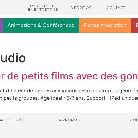
PARENTALITÉ
A PROPOS
CONTACT
EN ENTREPRISE
Animations & Conférences
Fiches médiation
tudio
er de petits films avec des g
t de créer de petites animations avec des formes géométri
en petits groupes. Age idéal : 3/7 ans. Support : iPad unique
ALES ET CGU
A PROPOS
CON