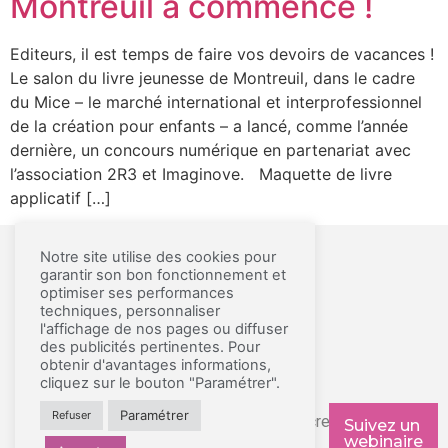
Montreuil a commencé !
Editeurs, il est temps de faire vos devoirs de vacances !
Le salon du livre jeunesse de Montreuil, dans le cadre
du Mice – le marché international et interprofessionnel
de la création pour enfants – a lancé, comme l’année
dernière, un concours numérique en partenariat avec
l’association 2R3 et Imaginove. Maquette de livre
applicatif […]
Notre site utilise des cookies pour
garantir son bon fonctionnement et
MENTIONS LÉGALES ET CGU
optimiser ses performances
techniques, personnaliser
A PROPOS
l'affichage de nos pages ou diffuser
des publicités pertinentes. Pour
CONTACT
obtenir d'avantages informations,
PRESSE
cliquez sur le bouton "Paramétrer".
Paramétrer
Refuser
© Copyright – La Souris Grise – Screenkids
Suivez un
webinaire